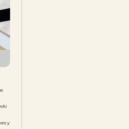
as
OrAl
ves y