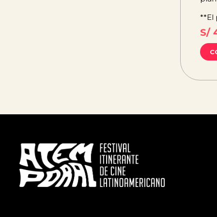
**El
S/ 
C