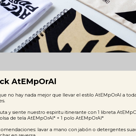
ck AtEMpOrAl
ue no hay nada mejor que llevar el estilo AtEMpOrAl a tod
es.
ruta y siente nuestro espiritu itinerante con 1 libreta AtEMp
bolsa de tela AtEMpOrAl* + 1 polo AtEMpOrAl*
omendaciones: lavar a mano con jabón o detergentes sua
char en reversa.