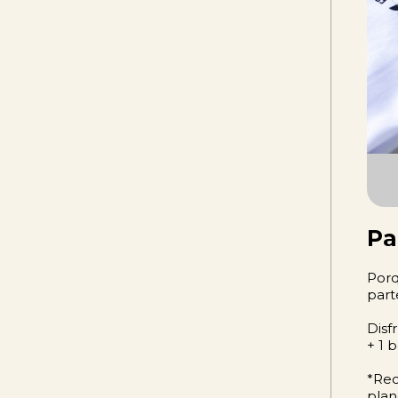
Pa
Porq
part
Disf
+ 1 
*Rec
plan