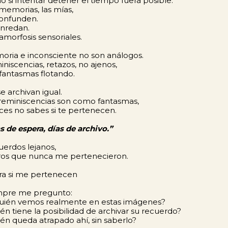
 si intentar detener el tiempo fuera posible.
memorias, las mías,
confunden.
nredan.
morfosis sensoriales.
ria e inconsciente no son análogos.
niscencias, retazos, no ajenos,
fantasmas flotando.
e archivan igual.
reminiscencias son como fantasmas,
ces no sabes si te pertenecen.
s de espera, días de archivo.”
erdos lejanos,
ros que nunca me pertenecieron.
ra si me pertenecen
mpre me pregunto:
quién vemos realmente en estas imágenes?
én tiene la posibilidad de archivar su recuerdo?
én queda atrapado ahí, sin saberlo?