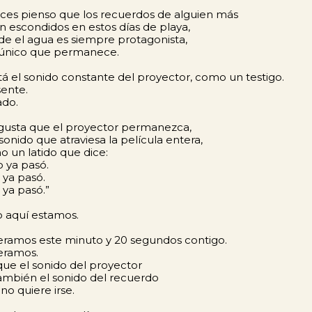
ces pienso que los recuerdos de alguien más
n escondidos en estos días de playa,
e el agua es siempre protagonista,
 único que permanece.
tá el sonido constante del proyector, como un testigo.
ente.
ado.
gusta que el proyector permanezca,
sonido que atraviesa la película entera,
 un latido que dice:
o ya pasó.
 ya pasó.
 ya pasó.”
 aquí estamos.
ramos este minuto y 20 segundos contigo.
eramos.
ue el sonido del proyector
ambién el sonido del recuerdo
no quiere irse.