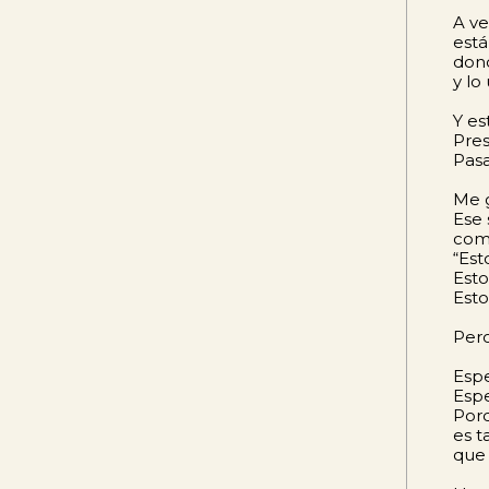
A ve
está
dond
y lo
Y es
Pres
Pas
Me 
Ese 
como
“Est
Esto
Esto
Pero
Espe
Esp
Porq
es t
que 