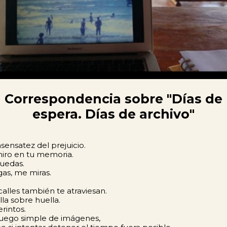
Correspondencia sobre "Días de
espera. Días de archivo"
nsensatez del prejuicio.
iro en tu memoria.
uedas.
as, me miras.
calles también te atraviesan.
la sobre huella.
rintos.
uego simple de imágenes,