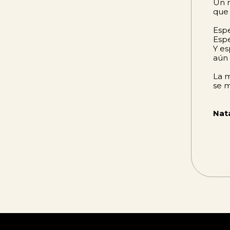
Un r
que 
Esp
Espe
Y es
aún
La 
se m
Nat