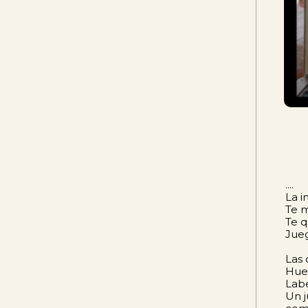
....
La i
Te m
Te q
Jueg
Las 
Huel
Labe
Un j