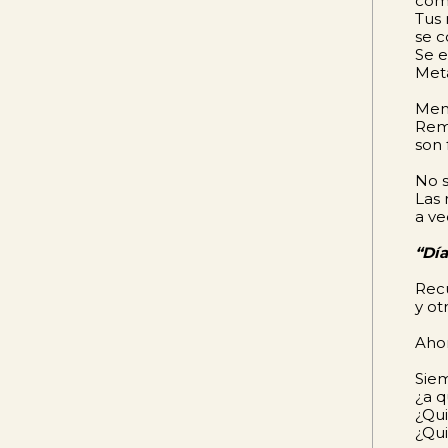
como
Tus 
se 
Se e
Meta
Memo
Remi
son 
No s
Las 
a ve
“Día
Recu
y ot
Aho
Sie
¿a 
¿Qui
¿Qui