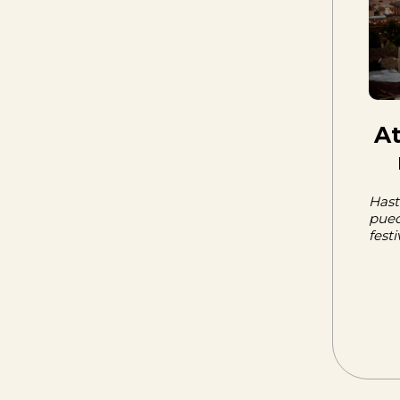
At
Hast
pued
fest