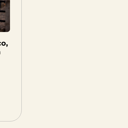
co,
a